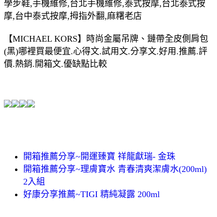
學步鞋,手機維修,台北手機維修,泰式按摩,台北泰式按
摩,台中泰式按摩,拇指外翻,麻糬老店
【MICHAEL KORS】時尚金屬吊牌、鏈帶全皮側肩包
(黑)哪裡買最便宜.心得文.試用文.分享文.好用.推薦.評
價.熱銷.開箱文.優缺點比較
開箱推薦分享~開運臻寶 祥龍獻瑞- 金珠
開箱推薦分享~理膚寶水 青春清爽潔膚水(200ml)
2入組
好康分享推薦~TIGI 精純凝露 200ml