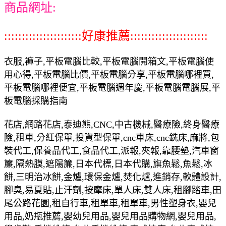
商品網址:
::::::::::::::::::::::好康推薦::::::::::::::::::::::
衣服,褲子,平板電腦比較,平板電腦開箱文,平板電腦使
用心得,平板電腦比價,平板電腦分享,平板電腦哪裡買,
平板電腦哪裡便宜,平板電腦週年慶,平板電腦電腦展,平
板電腦採購指南
花店,網路花店,泰迪熊,CNC,中古機械,醫療險,終身醫療
險,租車,分紅保單,投資型保單,cnc車床,cnc銑床,麻將,包
裝代工,保養品代工,食品代工,派報,夾報,靠腰墊,汽車窗
簾,隔熱膜,遮陽簾,日本代標,日本代購,旗魚鬆,魚鬆,冰
餅,三明治冰餅,金爐,環保金爐,焚化爐,進銷存,軟體設計,
腳臭,易夏貼,止汗劑,按摩床,單人床,雙人床,租腳踏車,田
尾公路花園,租自行車,租單車,租單車,男性塑身衣,嬰兒
用品,奶瓶推薦,嬰幼兒用品,嬰兒用品購物網,嬰兒用品,