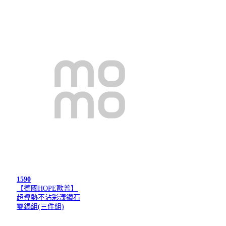
1590
【德國HOPE歐普】
超導熱不沾彩漾鑽石
雙鍋組(三件組)