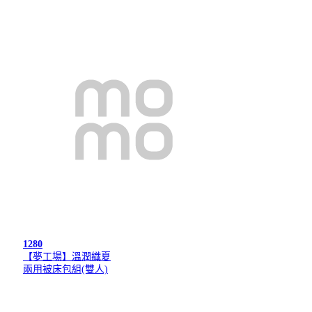
1280
【夢工場】溫潤織夏
兩用被床包組(雙人)