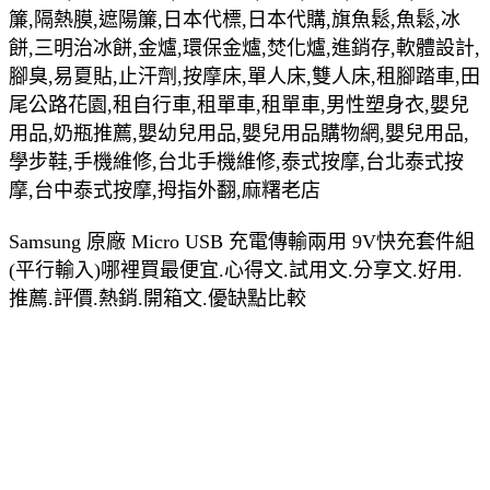
簾,隔熱膜,遮陽簾,日本代標,日本代購,旗魚鬆,魚鬆,冰
餅,三明治冰餅,金爐,環保金爐,焚化爐,進銷存,軟體設計,
腳臭,易夏貼,止汗劑,按摩床,單人床,雙人床,租腳踏車,田
尾公路花園,租自行車,租單車,租單車,男性塑身衣,嬰兒
用品,奶瓶推薦,嬰幼兒用品,嬰兒用品購物網,嬰兒用品,
學步鞋,手機維修,台北手機維修,泰式按摩,台北泰式按
摩,台中泰式按摩,拇指外翻,麻糬老店
Samsung 原廠 Micro USB 充電傳輸兩用 9V快充套件組
(平行輸入)哪裡買最便宜.心得文.試用文.分享文.好用.
推薦.評價.熱銷.開箱文.優缺點比較