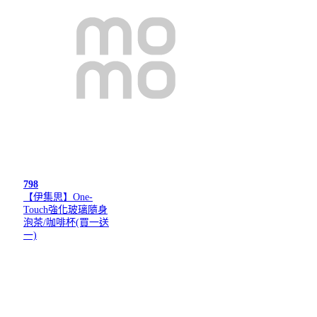
798
【伊集思】One-
Touch強化玻璃隨身
泡茶/咖啡杯(買一送
一)