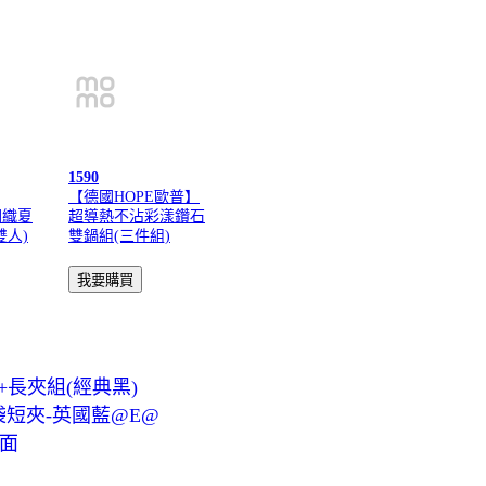
1590
【德國HOPE歐普】
潤織夏
超導熱不沾彩漾鑽石
雙人)
雙鍋組(三件組)
+長夾組(經典黑)
錢袋短夾-英國藍@E@
素面