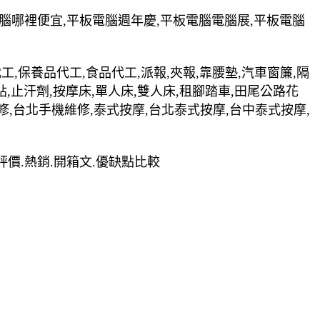
電腦哪裡便宜,平板電腦週年慶,平板電腦電腦展,平板電腦
裝代工,保養品代工,食品代工,派報,夾報,靠腰墊,汽車窗簾,隔
貼,止汗劑,按摩床,單人床,雙人床,租腳踏車,田尾公路花
修,台北手機維修,泰式按摩,台北泰式按摩,台中泰式按摩,
薦.評價.熱銷.開箱文.優缺點比較