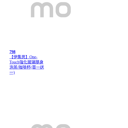
798
【伊集思】One-
Touch強化玻璃隨身
泡茶/咖啡杯(買一送
一)