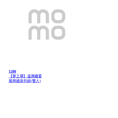
1280
【夢工場】溫潤織夏
兩用被床包組(雙人)