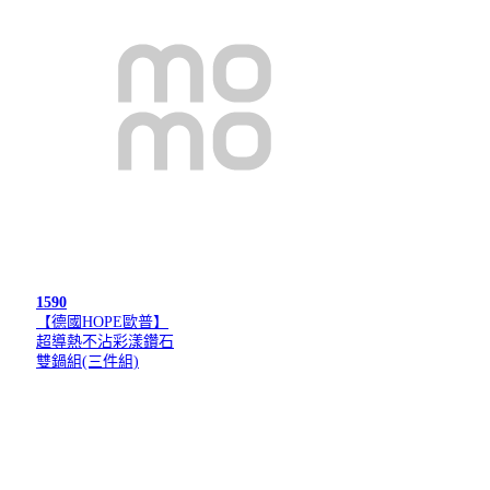
1590
【德國HOPE歐普】
超導熱不沾彩漾鑽石
雙鍋組(三件組)