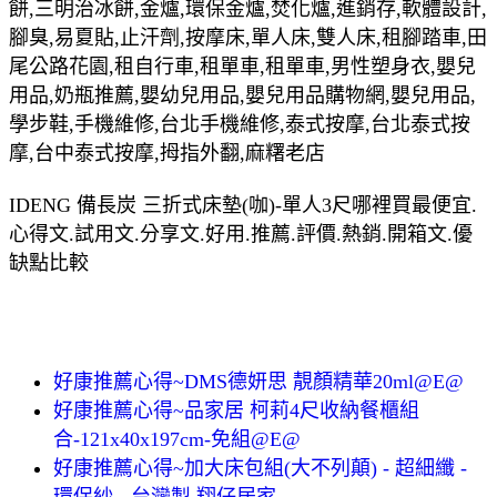
餅,三明治冰餅,金爐,環保金爐,焚化爐,進銷存,軟體設計,
腳臭,易夏貼,止汗劑,按摩床,單人床,雙人床,租腳踏車,田
尾公路花園,租自行車,租單車,租單車,男性塑身衣,嬰兒
用品,奶瓶推薦,嬰幼兒用品,嬰兒用品購物網,嬰兒用品,
學步鞋,手機維修,台北手機維修,泰式按摩,台北泰式按
摩,台中泰式按摩,拇指外翻,麻糬老店
IDENG 備長炭 三折式床墊(咖)-單人3尺哪裡買最便宜.
心得文.試用文.分享文.好用.推薦.評價.熱銷.開箱文.優
缺點比較
好康推薦心得~DMS德妍思 靚顏精華20ml@E@
好康推薦心得~品家居 柯莉4尺收納餐櫃組
合-121x40x197cm-免組@E@
好康推薦心得~加大床包組(大不列顛) - 超細纖 -
環保紗 - 台灣製 翔仔居家